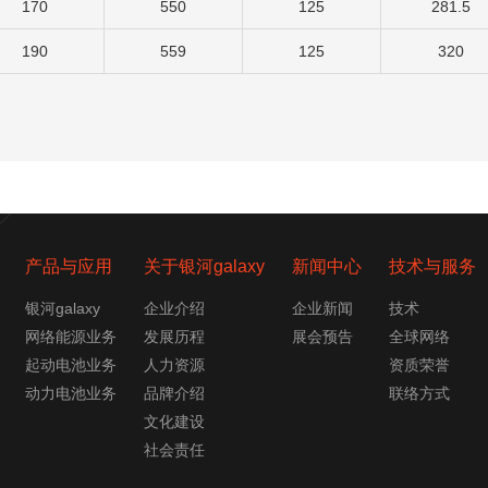
170
550
125
281.5
190
559
125
320
产品与应用
关于银河galaxy
新闻中心
技术与服务
银河galaxy
企业介绍
企业新闻
技术
网络能源业务
发展历程
展会预告
全球网络
起动电池业务
人力资源
资质荣誉
动力电池业务
品牌介绍
联络方式
文化建设
社会责任