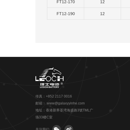
FT12-170
12
FT12-190
12
传真：+852 2117 0016
邮箱：
www@galaxyyinhe.com
地址：香港新界荃湾海盛路3號TML广
场33楼C室
关注我们