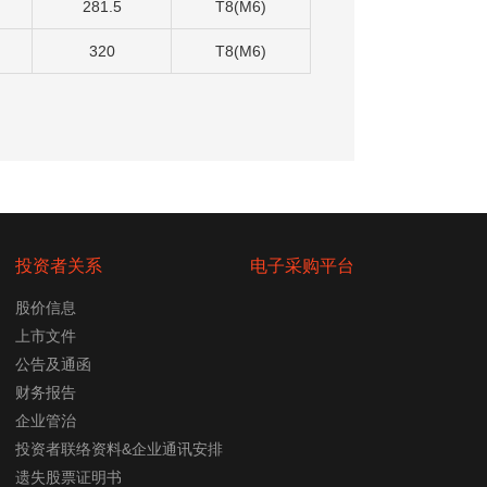
281.5
T8(M6)
320
T8(M6)
投资者关系
电子采购平台
股价信息
上市文件
公告及通函
财务报告
企业管治
投资者联络资料&企业通讯安排
遗失股票证明书